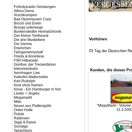
Frühstyxradio-Sendungen
Alfons Derra
Arschkrampen
Bad Oeynhausen Cops
Brochi und Erwin
Brungs unterwegs
Bunkenstedter Heimatchronik
Der Kleine Tierfreund
Vorhören
Die drei Musketiere
Die Vierma
Erwinchen
03 Tag der Deutschen Re
Fahrgemeinschaft
Frieda & Anneliese
FSR-Hitparade
Günther, der Treckerfahrer
Interviewstudio
Kunden, die dieses Pr
Isernhagen Law
Kalkofes Mattscheibe
Karl-Rudolph
Kind ohne Namen
Klose - Ein Hamburger in Not
Lieder + Jingles
Megamarkt
Mike
"MegaMarkt - Volume 1
Neues aus Plattengülle
31.3.200
Onkel Hotte
Pränki
Radioven
Siggi & Raner
Sonstige
Sprachkurs