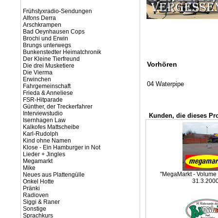
Frühstyxradio-Sendungen
Alfons Derra
Arschkrampen
Bad Oeynhausen Cops
Brochi und Erwin
Brungs unterwegs
Bunkenstedter Heimatchronik
Der Kleine Tierfreund
Vorhören
Die drei Musketiere
Die Vierma
Erwinchen
04 Waterpipe
Fahrgemeinschaft
Frieda & Anneliese
FSR-Hitparade
Günther, der Treckerfahrer
Interviewstudio
Kunden, die dieses Pr
Isernhagen Law
Kalkofes Mattscheibe
Karl-Rudolph
Kind ohne Namen
Klose - Ein Hamburger in Not
Lieder + Jingles
Megamarkt
Mike
"MegaMarkt - Volume 1
Neues aus Plattengülle
31.3.200
Onkel Hotte
Pränki
Radioven
Siggi & Raner
Sonstige
Sprachkurs