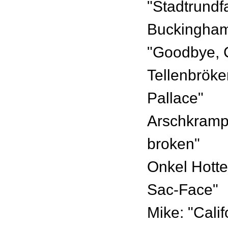
"Stadtrundf
Buckingham
"Goodbye, 
Tellenbröke
Pallace"
Arschkramp
broken"
Onkel Hotte:
Sac-Face"
Mike: "Calif