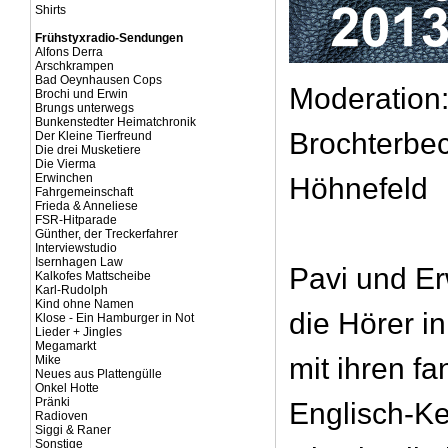
Shirts
Frühstyxradio-Sendungen
Alfons Derra
Arschkrampen
Bad Oeynhausen Cops
Moderation
Brochi und Erwin
Brungs unterwegs
Bunkenstedter Heimatchronik
Brochterbe
Der Kleine Tierfreund
Die drei Musketiere
Die Vierma
Erwinchen
Höhnefeld
Fahrgemeinschaft
Frieda & Anneliese
FSR-Hitparade
Günther, der Treckerfahrer
Interviewstudio
Isernhagen Law
Pavi und E
Kalkofes Mattscheibe
Karl-Rudolph
Kind ohne Namen
die Hörer i
Klose - Ein Hamburger in Not
Lieder + Jingles
Megamarkt
mit ihren fa
Mike
Neues aus Plattengülle
Onkel Hotte
Pränki
Englisch-Ke
Radioven
Siggi & Raner
Sonstige