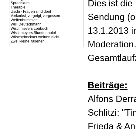
Dies ist die
Sprachkurs
Therapie
Uschi - Frauen sind doof
Sendung (o
Verkorkst, vergeigt, vergessen
Weltenbummler
Willi Deutschmann
13.1.2013 i
Wischmeyers Logbuch
Wischmeyers Stundenhotel
Wäschetrockner weinen nicht
Zwei kleine Italiener
Moderation
Gesamtlaufz
Beiträge:
Alfons Derr
Schlitzi: "T
Frieda & An