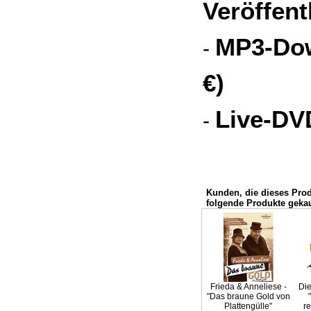
Veröffent
MP3-Dow
-
€)
Live-DVD
-
Kunden, die dieses Pro
folgende Produkte gekau
Frieda & Anneliese -
Die
"Das braune Gold von
Plattengülle"
re