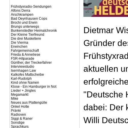
Frühstyxradio-Sendungen
Alfons Derra
Arschkrampen
Bad Oeynhausen Cops
Brochi und Erwin
Brungs unterwegs
Dietmar Wi
Bunkenstedter Heimatchronik
Der Kleine Tierfreund
Die drei Musketiere
Gründer de
Die Vierma
Erwinchen
Fahrgemeinschaft
Frühstyxrad
Frieda & Anneliese
FSR-Hitparade
Günther, der Treckerfahrer
aktuellen u
Interviewstudio
Isernhagen Law
Kalkofes Mattscheibe
Karl-Rudolph
erfolgreic
Kind ohne Namen
Klose - Ein Hamburger in Not
Lieder + Jingles
"Deutsche H
Megamarkt
Mike
Neues aus Plattengülle
dabei: Der 
Onkel Hotte
Pränki
Radioven
Willi Deuts
Siggi & Raner
Sonstige
Sprachkurs