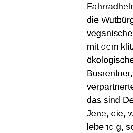
Fahrradhel
die Wutbür
veganisch
mit dem kli
ökologisch
Busrentner,
verpartner
das sind D
Jene, die,
lebendig, s