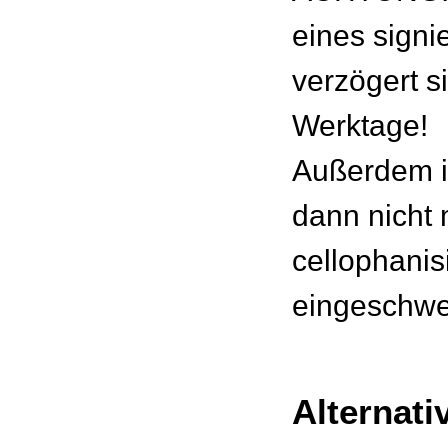
eines signie
verzögert s
Werktage!
Außerdem is
dann nicht
cellophanisi
eingeschwei
Alternati