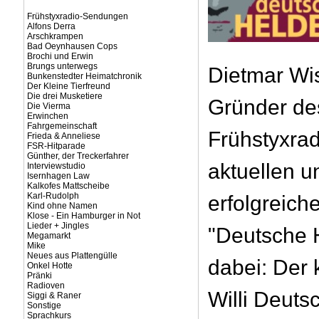
Frühstyxradio-Sendungen
Alfons Derra
Arschkrampen
Bad Oeynhausen Cops
Brochi und Erwin
Brungs unterwegs
Dietmar Wi
Bunkenstedter Heimatchronik
Der Kleine Tierfreund
Die drei Musketiere
Gründer de
Die Vierma
Erwinchen
Fahrgemeinschaft
Frühstyxrad
Frieda & Anneliese
FSR-Hitparade
Günther, der Treckerfahrer
aktuellen u
Interviewstudio
Isernhagen Law
Kalkofes Mattscheibe
Karl-Rudolph
erfolgreic
Kind ohne Namen
Klose - Ein Hamburger in Not
Lieder + Jingles
"Deutsche H
Megamarkt
Mike
Neues aus Plattengülle
dabei: Der 
Onkel Hotte
Pränki
Radioven
Willi Deuts
Siggi & Raner
Sonstige
Sprachkurs