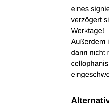
eines signie
verzögert s
Werktage!
Außerdem is
dann nicht
cellophanisi
eingeschwei
Alternati