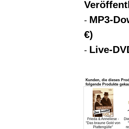
Veröffent
MP3-Dow
-
€)
Live-DVD
-
Kunden, die dieses Pro
folgende Produkte gekau
Frieda & Anneliese -
Die
"Das braune Gold von
Plattengülle"
re