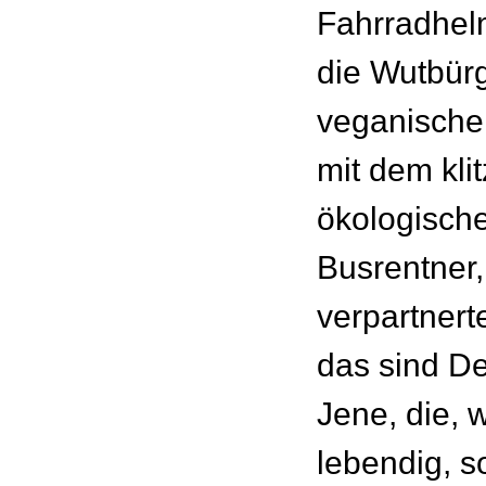
Fahrradhel
die Wutbür
veganisch
mit dem kli
ökologisch
Busrentner,
verpartner
das sind D
Jene, die,
lebendig, s