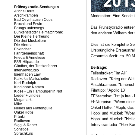
Frühstyxradio-Sendungen
Alfons Derra
Arschkrampen
Moderation: Eine Sonde i
Bad Oeynhausen Cops
Brochi und Erwin
Das Frühstyxradio entsen
Brungs unterwegs
Bunkenstedter Heimatchronik
den anderen Völkern der 
Der Kleine Tierfreund
Die drei Musketiere
Dies ist die komplette S
Die Vierma
Erwinchen
Ursprüngliche Erstaustra
Fahrgemeinschaft
Gesamtlaufzeit: ca. 50 M
Frieda & Anneliese
FSR-Hitparade
Günther, der Treckerfahrer
Beiträge:
Interviewstudio
Tellenbröker: "Im All"
Isernhagen Law
Kalkofes Mattscheibe
Radioven: "Krieg der Wel
Karl-Rudolph
Arschkrampen: "Einbruch 
Kind ohne Namen
Filmtipp: "Apollo 13"
Klose - Ein Hamburger in Not
Lieder + Jingles
FFNterprise: "Ist ja irre 
Megamarkt
FFNterprise: "Wenn einer 
Mike
Onkel Hotte: "Mupfi, da
Neues aus Plattengülle
Onkel Hotte
Hoppi und Muckel: "Woan
Pränki
Hoppi und Muckel: "Heili
Radioven
Interviewstudio: "Herr 
Siggi & Raner
Sonstige
Sprachkurs