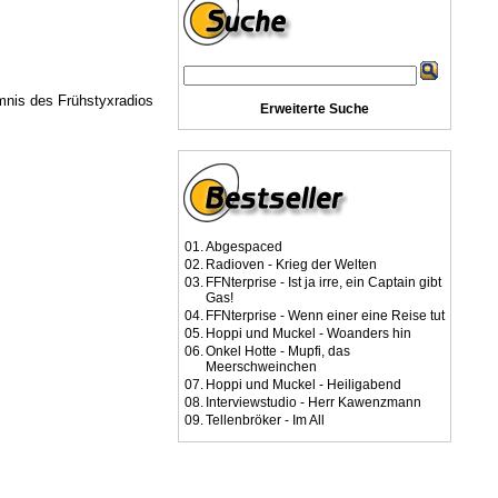
mnis des Frühstyxradios
Erweiterte Suche
01.
Abgespaced
02.
Radioven - Krieg der Welten
03.
FFNterprise - Ist ja irre, ein Captain gibt
Gas!
04.
FFNterprise - Wenn einer eine Reise tut
05.
Hoppi und Muckel - Woanders hin
06.
Onkel Hotte - Mupfi, das
Meerschweinchen
07.
Hoppi und Muckel - Heiligabend
08.
Interviewstudio - Herr Kawenzmann
09.
Tellenbröker - Im All