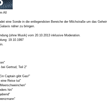
m All
det eine Sonde in die entlegendsten Bereiche der Milchstraße um das Gehei
Galaxis näher zu bringen.
endung (ohne Musik) vom 20.10.2013 inklusive Moderation.
hlung: 19.10.1997
in.
ten"
bei Gertrud, Teil 2"
- Ein Captain gibt Gas!"
eine Reise tut"
s Meerschweinchen"
ders hin"
gabend"
Kawenzmann"