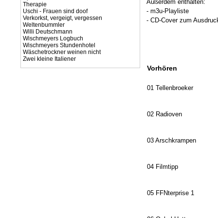
Außerdem enthalten:
Therapie
- m3u-Playliste
Uschi - Frauen sind doof
Verkorkst, vergeigt, vergessen
- CD-Cover zum Ausdruck
Weltenbummler
Willi Deutschmann
Wischmeyers Logbuch
Wischmeyers Stundenhotel
Wäschetrockner weinen nicht
Zwei kleine Italiener
Vorhören
01 Tellenbroeker
02 Radioven
03 Arschkrampen
04 Filmtipp
05 FFNterprise 1