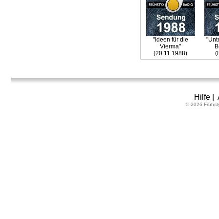
"Ideen für die
"Unt
Vierma"
B
(20.11.1988)
(
Hilfe
|
© 2026 Frühst