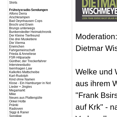
Shirts
Frühstyxradio-Sendungen
Alfons Derra
Arschkrampen
Bad Oeynhausen Cops
Brochi und Erwin
Brungs unterwegs
Bunkenstedter Heimatchronik
Moderation:
Der Kleine Tierfreund
Die drei Musketiere
Die Vierma
Dietmar Wi
Erwinchen
Fahrgemeinschaft
Frieda & Anneliese
FSR-Hitparade
Günther, der Treckerfahrer
Interviewstudio
Isernhagen Law
Welke und 
Kalkofes Mattscheibe
Karl-Rudolph
Kind ohne Namen
aus ihrem W
Klose - Ein Hamburger in Not
Lieder + Jingles
Megamarkt
"Frank Bsir
Mike
Neues aus Plattengülle
Onkel Hotte
auf Krk" - 
Pränki
Radioven
Siggi & Raner
Sonstige