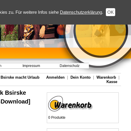
es zu. Für weitere Infos siehe
Datenschutzerklärung
.
OK
h
Impressum
Datenschutz
k Bsirske macht Urlaub
Anmelden
|
Dein Konto
|
Warenkorb
|
Kasse
nk Bsirske
3-Download]
0 Produkte