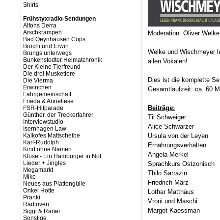
Shirts
Frühstyxradio-Sendungen
Alfons Derra
Arschkrampen
Moderation: Oliver Welk
Bad Oeynhausen Cops
Brochi und Erwin
Welke und Wischmeyer les
Brungs unterwegs
Bunkenstedter Heimatchronik
allen Vokalen!
Der Kleine Tierfreund
Die drei Musketiere
Dies ist die komplette 
Die Vierma
Erwinchen
Gesamtlaufzeit: ca. 60 M
Fahrgemeinschaft
Frieda & Anneliese
Beiträge:
FSR-Hitparade
Günther, der Treckerfahrer
Til Schweiger
Interviewstudio
Alice Schwarzer
Isernhagen Law
Kalkofes Mattscheibe
Ursula von der Leyen
Karl-Rudolph
Ernährungsverhalten
Kind ohne Namen
Angela Merkel
Klose - Ein Hamburger in Not
Lieder + Jingles
Sprachkurs Ostzonisch
Megamarkt
Thilo Sarrazin
Mike
Friedrich März
Neues aus Plattengülle
Onkel Hotte
Lothar Matthäus
Pränki
Vroni und Maschi
Radioven
Margot Kaessman
Siggi & Raner
Sonstige