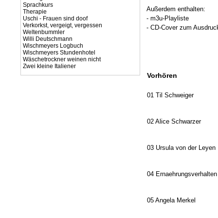
Sprachkurs
Außerdem enthalten:
Therapie
- m3u-Playliste
Uschi - Frauen sind doof
Verkorkst, vergeigt, vergessen
- CD-Cover zum Ausdruck
Weltenbummler
Willi Deutschmann
Wischmeyers Logbuch
Wischmeyers Stundenhotel
Wäschetrockner weinen nicht
Zwei kleine Italiener
Vorhören
01 Til Schweiger
02 Alice Schwarzer
03 Ursula von der Leyen
04 Ernaehrungsverhalten
05 Angela Merkel