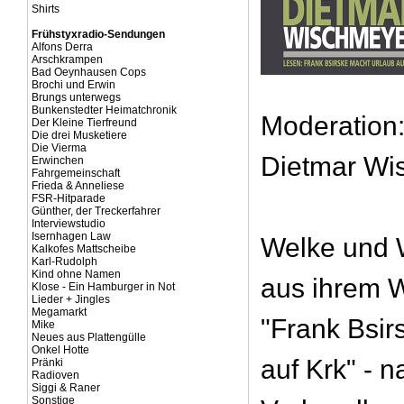
Shirts
Frühstyxradio-Sendungen
Alfons Derra
Arschkrampen
Bad Oeynhausen Cops
Brochi und Erwin
Brungs unterwegs
Bunkenstedter Heimatchronik
Moderation:
Der Kleine Tierfreund
Die drei Musketiere
Die Vierma
Dietmar Wi
Erwinchen
Fahrgemeinschaft
Frieda & Anneliese
FSR-Hitparade
Günther, der Treckerfahrer
Interviewstudio
Isernhagen Law
Welke und 
Kalkofes Mattscheibe
Karl-Rudolph
Kind ohne Namen
aus ihrem W
Klose - Ein Hamburger in Not
Lieder + Jingles
Megamarkt
"Frank Bsir
Mike
Neues aus Plattengülle
Onkel Hotte
auf Krk" - 
Pränki
Radioven
Siggi & Raner
Sonstige