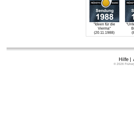
"Ideen für die
"Unt
Vierma"
B
(20.11.1988)
(
Hilfe
|
© 2026 Frühst