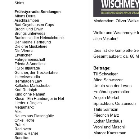
Shirts
Frühstyxradio-Sendungen
Alfons Derra
Arschkrampen
Moderation: Oliver Welk
Bad Oeynhausen Cops
Brochi und Erwin
Welke und Wischmeyer les
Brungs unterwegs
Bunkenstedter Heimatchronik
allen Vokalen!
Der Kleine Tierfreund
Die drei Musketiere
Dies ist die komplette 
Die Vierma
Erwinchen
Gesamtlaufzeit: ca. 60 M
Fahrgemeinschaft
Frieda & Anneliese
Beiträge:
FSR-Hitparade
Günther, der Treckerfahrer
Til Schweiger
Interviewstudio
Alice Schwarzer
Isernhagen Law
Kalkofes Mattscheibe
Ursula von der Leyen
Karl-Rudolph
Ernährungsverhalten
Kind ohne Namen
Angela Merkel
Klose - Ein Hamburger in Not
Lieder + Jingles
Sprachkurs Ostzonisch
Megamarkt
Thilo Sarrazin
Mike
Friedrich März
Neues aus Plattengülle
Onkel Hotte
Lothar Matthäus
Pränki
Vroni und Maschi
Radioven
Margot Kaessman
Siggi & Raner
Sonstige