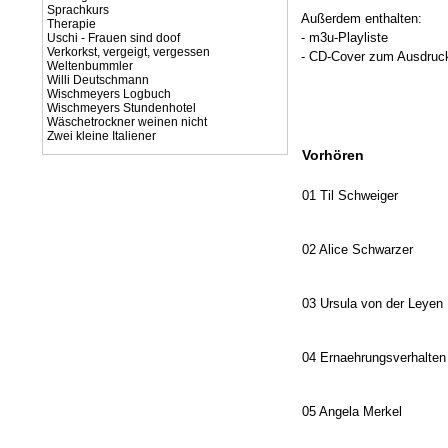
Sprachkurs
Außerdem enthalten:
Therapie
- m3u-Playliste
Uschi - Frauen sind doof
Verkorkst, vergeigt, vergessen
- CD-Cover zum Ausdruck
Weltenbummler
Willi Deutschmann
Wischmeyers Logbuch
Wischmeyers Stundenhotel
Wäschetrockner weinen nicht
Zwei kleine Italiener
Vorhören
01 Til Schweiger
02 Alice Schwarzer
03 Ursula von der Leyen
04 Ernaehrungsverhalten
05 Angela Merkel