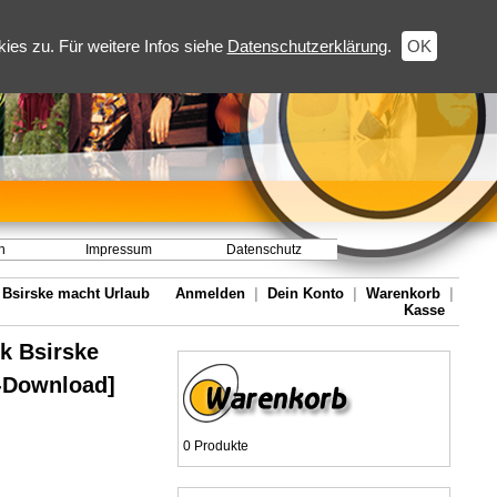
es zu. Für weitere Infos siehe
Datenschutzerklärung
.
OK
h
Impressum
Datenschutz
k Bsirske macht Urlaub
Anmelden
|
Dein Konto
|
Warenkorb
|
Kasse
nk Bsirske
3-Download]
0 Produkte