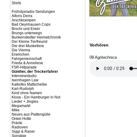
Shirts
Frühstyxradio-Sendungen
Alfons Derra
Arschkrampen
Bad Oeynhausen Cops
Brochi und Erwin
Brungs unterwegs
Bunkenstedter Heimatchronik
Der Kleine Tierfreund
Vorhören
Die drei Musketiere
Die Vierma
Erwinchen
09 Agritechnica
Fahrgemeinschaft
Frieda & Anneliese
FSR-Hitparade
Günther, der Treckerfahrer
Interviewstudio
Isernhagen Law
Kalkofes Mattscheibe
Karl-Rudolph
Kind ohne Namen
Klose - Ein Hamburger in Not
Lieder + Jingles
Megamarkt
Mike
Neues aus Plattengülle
Onkel Hotte
Pränki
Radioven
Siggi & Raner
Sonstige