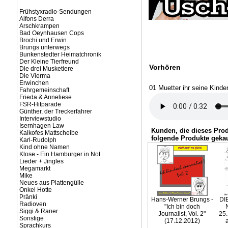
Frühstyxradio-Sendungen
Alfons Derra
Arschkrampen
Bad Oeynhausen Cops
Brochi und Erwin
Brungs unterwegs
Bunkenstedter Heimatchronik
Der Kleine Tierfreund
Vorhören
Die drei Musketiere
Die Vierma
Erwinchen
01 Muetter ihr seine Kinde
Fahrgemeinschaft
Frieda & Anneliese
FSR-Hitparade
Günther, der Treckerfahrer
Interviewstudio
Isernhagen Law
Kunden, die dieses Pro
Kalkofes Mattscheibe
folgende Produkte gekau
Karl-Rudolph
Kind ohne Namen
Klose - Ein Hamburger in Not
Lieder + Jingles
Megamarkt
Mike
Neues aus Plattengülle
Onkel Hotte
Pränki
Hans-Werner Brungs -
DI
Radioven
"Ich bin doch
Siggi & Raner
Journalist, Vol. 2"
25.
Sonstige
(17.12.2012)
Sprachkurs