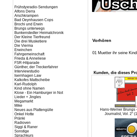
Frühstyxradio-Sendungen
Alfons Derra
Arschkrampen
Bad Oeynhausen Cops
Brochi und Erwin
Brungs unterwegs
Bunkenstedter Heimatchronik
Der Kleine Tierfreund
Vorhören
Die drei Musketiere
Die Vierma
Erwinchen
01 Muetter ihr seine Kind
Fahrgemeinschaft
Frieda & Anneliese
FSR-Hitparade
Günther, der Treckerfahrer
Interviewstudio
Kunden, die dieses Pr
Isernhagen Law
Kalkofes Mattscheibe
Karl-Rudolph
Kind ohne Namen
Klose - Ein Hamburger in Not
Lieder + Jingles
Megamarkt
Mike
Hans-Werner Brungs - 
Neues aus Plattengülle
Journalist, Vol. 2" 
Onkel Hotte
Pränki
Radioven
Siggi & Raner
Sonstige
Sprachkurs