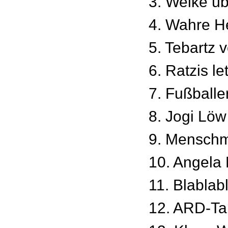
3. Welke ü
4. Wahre H
5. Tebartz v
6. Ratzis le
7. Fußballe
8. Jogi Löw
9. Mensch
10. Angela
11. Blablab
12. ARD-Ta