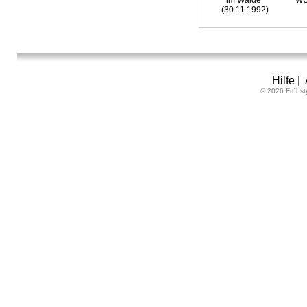
im Walde"
WU
(30.11.1992)
Hilfe
|
© 2026 Frühst