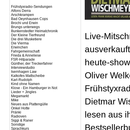
Frühstyxradio-Sendungen
Alfons Derra
Arschkrampen
Bad Oeynhausen Cops
Brochi und Erwin
Brungs unterwegs
Bunkenstedter Heimatchronik
Live-Mitschn
Der Kleine Tierfreund
Die drei Musketiere
Die Vierma
ausverkauf
Erwinchen
Fahrgemeinschaft
Frieda & Anneliese
FSR-Hitparade
heute-sho
Günther, der Treckerfahrer
Interviewstudio
Isernhagen Law
Oliver Wel
Kalkofes Mattscheibe
Karl-Rudolph
Kind ohne Namen
Frühstyxra
Klose - Ein Hamburger in Not
Lieder + Jingles
Megamarkt
Dietmar Wi
Mike
Neues aus Plattengülle
Onkel Hotte
lesen aus 
Pränki
Radioven
Siggi & Raner
Sonstige
Bestsellerb
Sprachkurs