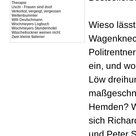
Therapie
Uschi - Frauen sind doof
Verkorkst, vergeigt, vergessen
Weltenbummler
Willi Deutschmann
Wieso lässt
Wischmeyers Logbuch
Wischmeyers Stundenhotel
Wäschetrockner weinen nicht
Wagenknec
Zwei kleine Italiener
Politrentne
ein, und wo
Löw dreihu
maßgeschne
Hemden? W
sich Richar
und Peter S