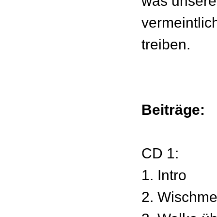
was unsere
vermeintlic
treiben.
Beiträge:
CD 1:
1. Intro
2. Wischme