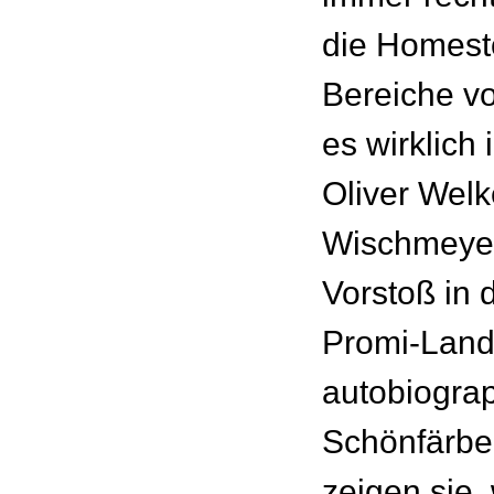
die Homesto
Bereiche vo
es wirklich 
Oliver Wel
Wischmeye
Vorstoß in
Promi-Land 
autobiogra
Schönfärber
zeigen sie,