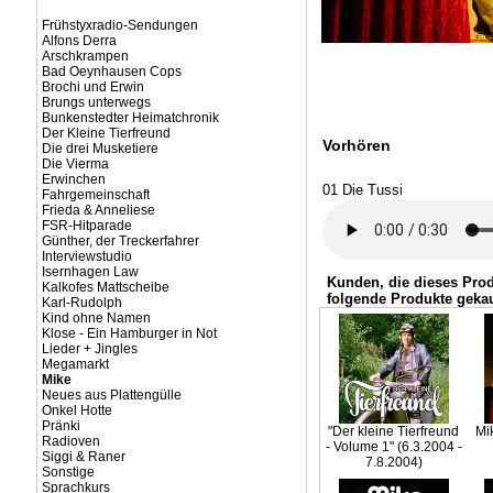
Frühstyxradio-Sendungen
Alfons Derra
Arschkrampen
Bad Oeynhausen Cops
Brochi und Erwin
Brungs unterwegs
Bunkenstedter Heimatchronik
Der Kleine Tierfreund
Vorhören
Die drei Musketiere
Die Vierma
Erwinchen
01 Die Tussi
Fahrgemeinschaft
Frieda & Anneliese
FSR-Hitparade
Günther, der Treckerfahrer
Interviewstudio
Isernhagen Law
Kunden, die dieses Pro
Kalkofes Mattscheibe
folgende Produkte gekau
Karl-Rudolph
Kind ohne Namen
Klose - Ein Hamburger in Not
Lieder + Jingles
Megamarkt
Mike
Neues aus Plattengülle
Onkel Hotte
Pränki
"Der kleine Tierfreund
Mi
Radioven
- Volume 1" (6.3.2004 -
Siggi & Raner
7.8.2004)
Sonstige
Sprachkurs