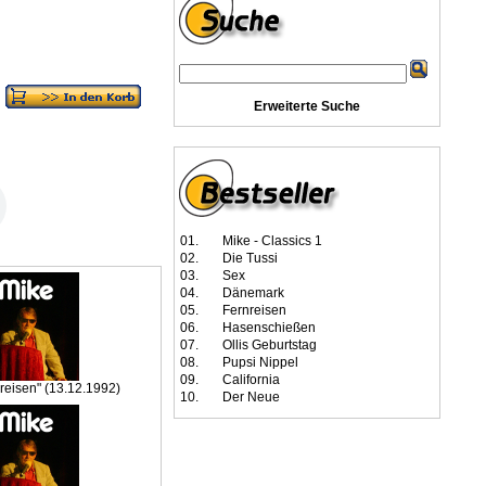
Erweiterte Suche
01.
Mike - Classics 1
02.
Die Tussi
03.
Sex
04.
Dänemark
05.
Fernreisen
06.
Hasenschießen
07.
Ollis Geburtstag
08.
Pupsi Nippel
09.
California
nreisen" (13.12.1992)
10.
Der Neue