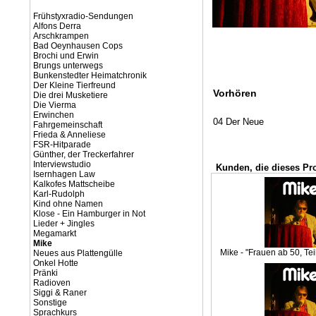
Frühstyxradio-Sendungen
Alfons Derra
Arschkrampen
Bad Oeynhausen Cops
Brochi und Erwin
Brungs unterwegs
Bunkenstedter Heimatchronik
Der Kleine Tierfreund
Vorhören
Die drei Musketiere
Die Vierma
Erwinchen
04 Der Neue
Fahrgemeinschaft
Frieda & Anneliese
FSR-Hitparade
Günther, der Treckerfahrer
Interviewstudio
Kunden, die dieses Pr
Isernhagen Law
Kalkofes Mattscheibe
Karl-Rudolph
Kind ohne Namen
Klose - Ein Hamburger in Not
Lieder + Jingles
Megamarkt
Mike
Mike - "Frauen ab 50, Tei
Neues aus Plattengülle
Onkel Hotte
Pränki
Radioven
Siggi & Raner
Sonstige
Sprachkurs