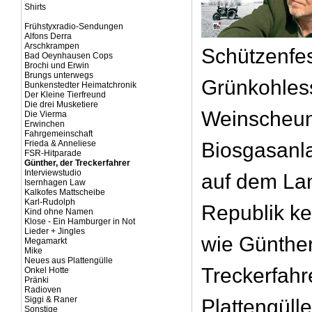
Shirts
Frühstyxradio-Sendungen
Alfons Derra
Arschkrampen
Schützenfes
Bad Oeynhausen Cops
Brochi und Erwin
Brungs unterwegs
Grünkohles
Bunkenstedter Heimatchronik
Der Kleine Tierfreund
Die drei Musketiere
Weinscheun
Die Vierma
Erwinchen
Fahrgemeinschaft
Frieda & Anneliese
Biosgasanl
FSR-Hitparade
Günther, der Treckerfahrer
Interviewstudio
auf dem La
Isernhagen Law
Kalkofes Mattscheibe
Karl-Rudolph
Republik ke
Kind ohne Namen
Klose - Ein Hamburger in Not
Lieder + Jingles
wie Günther
Megamarkt
Mike
Neues aus Plattengülle
Treckerfahr
Onkel Hotte
Pränki
Radioven
Siggi & Raner
Plattengülle
Sonstige