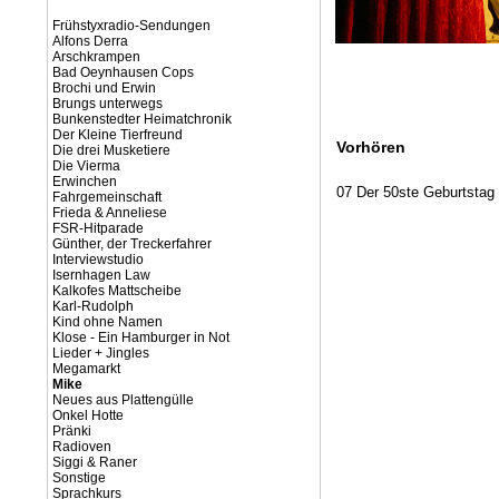
Frühstyxradio-Sendungen
Alfons Derra
Arschkrampen
Bad Oeynhausen Cops
Brochi und Erwin
Brungs unterwegs
Bunkenstedter Heimatchronik
Der Kleine Tierfreund
Vorhören
Die drei Musketiere
Die Vierma
Erwinchen
07 Der 50ste Geburtstag
Fahrgemeinschaft
Frieda & Anneliese
FSR-Hitparade
Günther, der Treckerfahrer
Interviewstudio
Isernhagen Law
Kalkofes Mattscheibe
Karl-Rudolph
Kind ohne Namen
Klose - Ein Hamburger in Not
Lieder + Jingles
Megamarkt
Mike
Neues aus Plattengülle
Onkel Hotte
Pränki
Radioven
Siggi & Raner
Sonstige
Sprachkurs