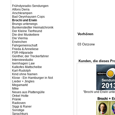
Frühstyxradio-Sendungen
Alfons Derra
Arschkrampen
Bad Oeynhausen Cops
Brochi und Erwin
Brungs unterwegs
Bunkenstedter Heimatchronik
Der Kleine Tierfreund
Vorhören
Die drei Musketiere
Die Vierma
Erwinchen
03 Ostzone
Fahrgemeinschaft
Frieda & Anneliese
FSR-Hitparade
Günther, der Treckerfahrer
Interviewstudio
Kunden, die dieses Pr
Isernhagen Law
Kalkofes Mattscheibe
Karl-Rudolph
Kind ohne Namen
Klose - Ein Hamburger in Not
Lieder + Jingles
Megamarkt
Mike
"Brochi und Erwin unte
Neues aus Plattengülle
Onkel Hotte
Pränki
Radioven
Siggi & Raner
Sonstige
Sprachkurs