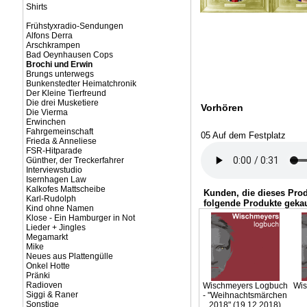
Shirts
Frühstyxradio-Sendungen
Alfons Derra
Arschkrampen
Bad Oeynhausen Cops
Brochi und Erwin
Brungs unterwegs
Bunkenstedter Heimatchronik
Der Kleine Tierfreund
Die drei Musketiere
Vorhören
Die Vierma
Erwinchen
Fahrgemeinschaft
05 Auf dem Festplatz
Frieda & Anneliese
FSR-Hitparade
Günther, der Treckerfahrer
Interviewstudio
Isernhagen Law
Kalkofes Mattscheibe
Kunden, die dieses Pro
Karl-Rudolph
folgende Produkte gekau
Kind ohne Namen
Klose - Ein Hamburger in Not
Lieder + Jingles
Megamarkt
Mike
Neues aus Plattengülle
Onkel Hotte
Pränki
Radioven
Wischmeyers Logbuch
Wis
Siggi & Raner
- "Weihnachtsmärchen
Sonstige
2018" (19.12.2018)