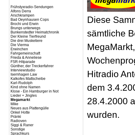
Frühstyxradio-Sendungen
Alfons Derra
Arschkrampen
Diese Samm
Bad Oeynhausen Cops
Brochi und Erwin
Brungs unterwegs
sämtliche B
Bunkenstedter Heimatchronik
Der Kleine Tierfreund
Die drei Musketiere
MegaMarkt,
Die Vierma
Erwinchen
Fahrgemeinschaft
Frieda & Anneliese
Wochenpro
FSR-Hitparade
Günther, der Treckerfahrer
Interviewstudio
Hitradio An
Isernhagen Law
Kalkofes Mattscheibe
Karl-Rudolph
dem 3.4.20
Kind ohne Namen
Klose - Ein Hamburger in Not
Lieder + Jingles
28.4.2000 a
Megamarkt
Mike
Neues aus Plattengülle
wurden.
Onkel Hotte
Pränki
Radioven
Siggi & Raner
Sonstige
Sprachkurs