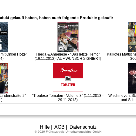
odukt gekauft haben, haben auch folgende Produkte gekauft:
mit Onkel Hotte"
Frieda & Anneliese - "Das letzte Hemd"
Kalkofes Mattsche
4)
(16.11.2012) [AUF WUNSCH SIGNIERT]
300
"Lindenstraße 2"
"Treulose Tomaten - Volume 3" (1.11.2013 -
Wischmeyers Stu
1)
29.11.2013)
und Schr
Hilfe
|
AGB
|
Datenschutz
© 2026 Frühstyxradio Unterhaltungsbüro GmbH