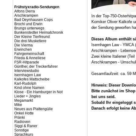
Frühstyxradio-Sendungen
Alfons Derra
Arschkrampen
In der Top-750-Osterhitp
Bad Oeynhausen Cops
Komiker Oliver Kalkofe 
Brochi und Erwin
der Sendung geworfen ha
Brungs unterwegs
Bunkenstedter Heimatchronik
Der Kleine Tierfreund
Dieses Album enthält s
Die drei Musketiere
Isernhagen Law - YMCA (T
Die Vierma
Erwinchen
Arschkrampen - Lebenserw
Fahrgemeinschaft
Zwei kleine Italiener (Teil 
Frieda & Anneliese
Arschkrampen - Umschulun
FSR-Hitparade
Günther, der Treckerfahrer
Interviewstudio
Gesamtlaufzeit: ca. 59 M
Isernhagen Law
Kalkofes Mattscheibe
Karl-Rudolph
Hinweis: Dieser Downloa
Kind ohne Namen
Bitte zunächst im Shop
Klose - Ein Hamburger in Not
Lieder + Jingles
bei uns seid.
Megamarkt
Sobald Ihr eingeloggt 
Mike
Danach erfolgt keine Ab
Neues aus Plattengülle
Onkel Hotte
Pränki
Radioven
Siggi & Raner
Sonstige
Sprachkurs