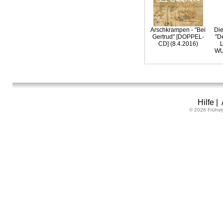
Arschkrampen - "Bei
Die
Gertrud" [DOPPEL-
"D
CD] (8.4.2016)
L
WU
Hilfe
|
© 2026 Frühst