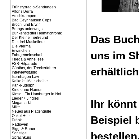
Frühstyxradio-Sendungen
Alfons Derra
Arschkrampen
Bad Oeynhausen Cops
Brochi und Erwin
Brungs unterwegs
Bunkenstedter Heimatchronik
Das Buch 
Der Kleine Tierfreund
Die drei Musketiere
Die Vierma
Erwinchen
uns im S
Fahrgemeinschaft
Frieda & Anneliese
FSR-Hitparade
erhältlich
Günther, der Treckerfahrer
Interviewstudio
Isernhagen Law
Kalkofes Mattscheibe
Karl-Rudolph
Kind ohne Namen
Klose - Ein Hamburger in Not
Lieder + Jingles
Ihr könnt
Megamarkt
Mike
Neues aus Plattengülle
Onkel Hotte
Beispiel 
Pränki
Radioven
Siggi & Raner
bestellen
Sonstige
Sprachkurs