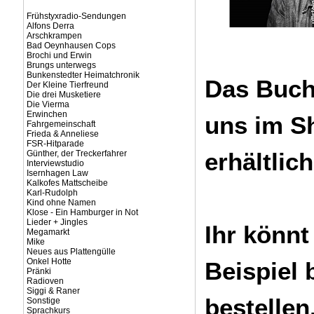
Frühstyxradio-Sendungen
Alfons Derra
Arschkrampen
Bad Oeynhausen Cops
Brochi und Erwin
Brungs unterwegs
Bunkenstedter Heimatchronik
Das Buch 
Der Kleine Tierfreund
Die drei Musketiere
Die Vierma
Erwinchen
uns im S
Fahrgemeinschaft
Frieda & Anneliese
FSR-Hitparade
erhältlich
Günther, der Treckerfahrer
Interviewstudio
Isernhagen Law
Kalkofes Mattscheibe
Karl-Rudolph
Kind ohne Namen
Klose - Ein Hamburger in Not
Lieder + Jingles
Ihr könnt
Megamarkt
Mike
Neues aus Plattengülle
Onkel Hotte
Beispiel 
Pränki
Radioven
Siggi & Raner
bestellen
Sonstige
Sprachkurs