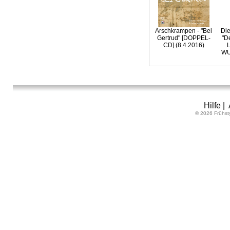
Arschkrampen - "Bei
Die
Gertrud" [DOPPEL-
"D
CD] (8.4.2016)
L
WU
Hilfe
|
© 2026 Frühst