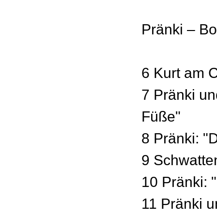
Pränki – B
6 Kurt am C
7 Pränki un
Füße"
8 Pränki: "
9 Schwatte
10 Pränki: 
11 Pränki 