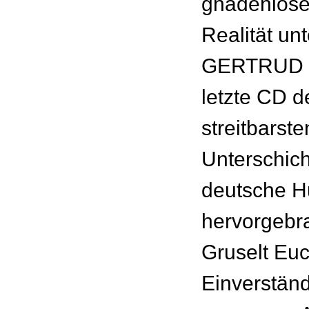
gnadenlose
Realität un
GERTRUD is
letzte CD d
streitbarste
Unterschich
deutsche H
hervorgebra
Gruselt Eu
Einverständ