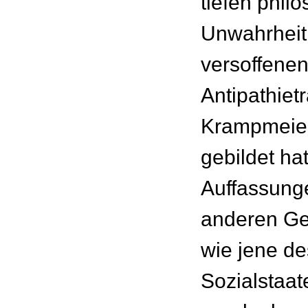
tiefen phil
Unwahrheit,
versoffenen
Antipathiet
Krampmeier
gebildet ha
Auffassunge
anderen Ge
wie jene de
Sozialstaat