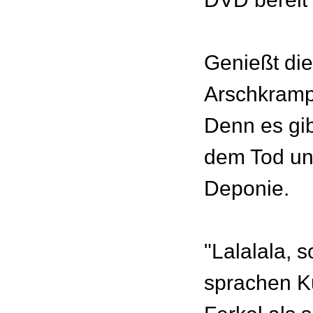
Genießt di
Arschkramp
Denn es gib
dem Tod und
Deponie.
"Lalalala, 
sprachen Ku