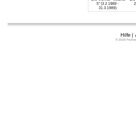
5" (3.2.1989 -
2
31.3.1989)
Hilfe
|
© 2026 Frühst