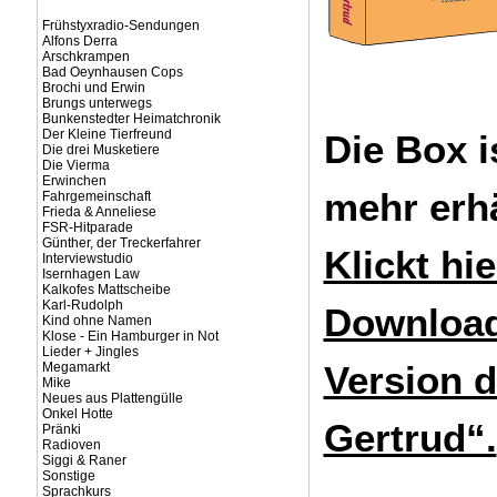
Frühstyxradio-Sendungen
Alfons Derra
Arschkrampen
Bad Oeynhausen Cops
Brochi und Erwin
Brungs unterwegs
Bunkenstedter Heimatchronik
Der Kleine Tierfreund
Die Box i
Die drei Musketiere
Die Vierma
Erwinchen
mehr erhä
Fahrgemeinschaft
Frieda & Anneliese
FSR-Hitparade
Günther, der Treckerfahrer
Klickt hie
Interviewstudio
Isernhagen Law
Kalkofes Mattscheibe
Karl-Rudolph
Download
Kind ohne Namen
Klose - Ein Hamburger in Not
Lieder + Jingles
Version 
Megamarkt
Mike
Neues aus Plattengülle
Onkel Hotte
Gertrud“.
Pränki
Radioven
Siggi & Raner
Sonstige
Sprachkurs