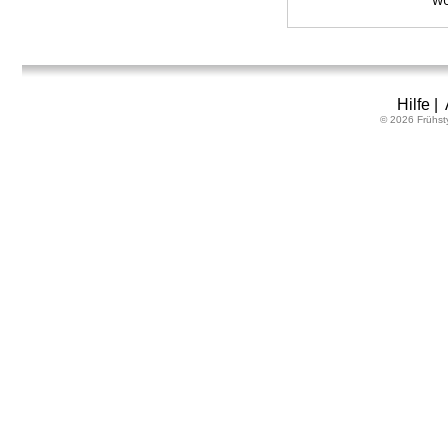
WU
Hilfe
|
© 2026 Frühst