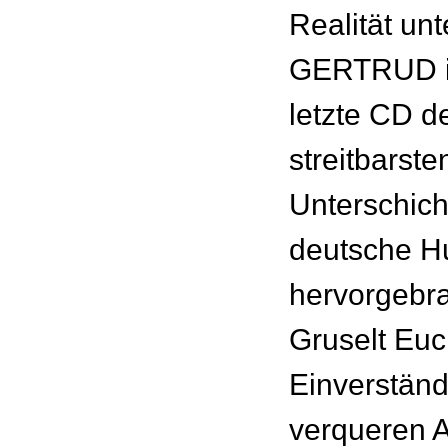
Realität un
GERTRUD is
letzte CD d
streitbarste
Unterschich
deutsche H
hervorgebra
Gruselt Eu
Einverständ
verqueren 