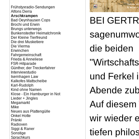
Frühstyxradio-Sendungen
Alfons Derra
Arschkrampen
BEI GERTRU
Bad Oeynhausen Cops
Brochi und Erwin
Brungs unterwegs
sagenumwo
Bunkenstedter Heimatchronik
Der Kleine Tierfreund
Die drei Musketiere
die beiden
Die Vierma
Erwinchen
Fahrgemeinschaft
Frieda & Anneliese
"Wirtschafts
FSR-Hitparade
Günther, der Treckerfahrer
Interviewstudio
und Ferkel 
Isernhagen Law
Kalkofes Mattscheibe
Karl-Rudolph
Abende zub
Kind ohne Namen
Klose - Ein Hamburger in Not
Lieder + Jingles
Auf diesem
Megamarkt
Mike
Neues aus Plattengülle
wir wieder 
Onkel Hotte
Pränki
Radioven
Siggi & Raner
tiefen phil
Sonstige
Sprachkurs