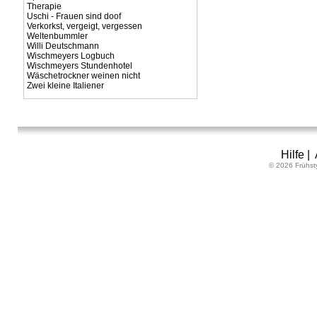
Therapie
Uschi - Frauen sind doof
Verkorkst, vergeigt, vergessen
Weltenbummler
Willi Deutschmann
Wischmeyers Logbuch
Wischmeyers Stundenhotel
Wäschetrockner weinen nicht
Zwei kleine Italiener
Hilfe
|
© 2026 Frühst