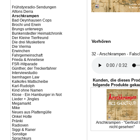
Frühstyxradio-Sendungen
Alfons Derra
Arschkrampen
Bad Oeynhausen Cops
Brochi und Erwin
Brungs unterwegs
Bunkenstedter Heimatchronik
Der Kleine Tierfreund
Vorhören
Die drei Musketiere
Die Vierma
Erwinchen
32 - Arschkrampen - Falsc
Fahrgemeinschaft
Frieda & Anneliese
FSR-Hitparade
Günther, der Treckerfahrer
Interviewstudio
Isernhagen Law
Kunden, die dieses Pro
Kalkofes Mattscheibe
folgende Produkte gekau
Karl-Rudolph
Kind ohne Namen
Klose - Ein Hamburger in Not
Lieder + Jingles
Megamarkt
Mike
Neues aus Plattengülle
Onkel Hotte
Pränki
Arschkrampen - "Gertrud 
Radioven
nicht gesehen"
Siggi & Raner
Sonstige
Sprachkurs