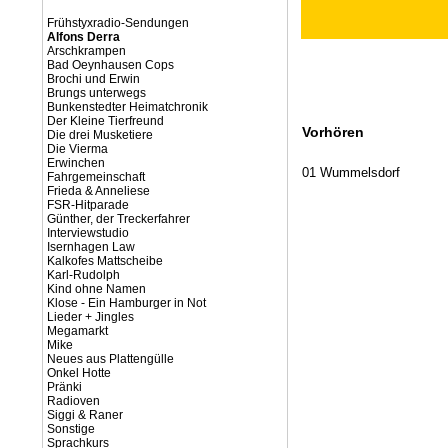
Frühstyxradio-Sendungen
Alfons Derra
Arschkrampen
Bad Oeynhausen Cops
Brochi und Erwin
Brungs unterwegs
Bunkenstedter Heimatchronik
Der Kleine Tierfreund
Vorhören
Die drei Musketiere
Die Vierma
Erwinchen
01 Wummelsdorf
Fahrgemeinschaft
Frieda & Anneliese
FSR-Hitparade
Günther, der Treckerfahrer
Interviewstudio
Isernhagen Law
Kalkofes Mattscheibe
Karl-Rudolph
Kind ohne Namen
Klose - Ein Hamburger in Not
Lieder + Jingles
Megamarkt
Mike
Neues aus Plattengülle
Onkel Hotte
Pränki
Radioven
Siggi & Raner
Sonstige
Sprachkurs