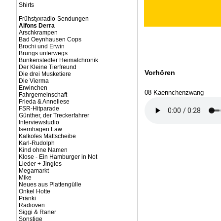
Shirts
Frühstyxradio-Sendungen
Alfons Derra
Arschkrampen
Bad Oeynhausen Cops
Brochi und Erwin
Brungs unterwegs
Bunkenstedter Heimatchronik
Der Kleine Tierfreund
Vorhören
Die drei Musketiere
Die Vierma
Erwinchen
08 Kaennchenzwang
Fahrgemeinschaft
Frieda & Anneliese
FSR-Hitparade
Günther, der Treckerfahrer
Interviewstudio
Isernhagen Law
Kalkofes Mattscheibe
Karl-Rudolph
Kind ohne Namen
Klose - Ein Hamburger in Not
Lieder + Jingles
Megamarkt
Mike
Neues aus Plattengülle
Onkel Hotte
Pränki
Radioven
Siggi & Raner
Sonstige