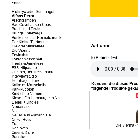
Shirts
Frühstyxradio-Sendungen
Alfons Derra
Arschkrampen
Bad Oeynhausen Cops
Brochi und Erwin
Brungs unterwegs
Bunkenstedter Heimatchronik
Der Kleine Tierfreund
Vorhören
Die drei Musketiere
Die Vierma
Erwinchen
10 Betriebsfest
Fahrgemeinschaft
Frieda & Anneliese
FSR-Hitparade
Günther, der Treckerfahrer
Interviewstudio
Isernhagen Law
Kunden, die dieses Pro
Kalkofes Mattscheibe
folgende Produkte gekau
Karl-Rudolph
Kind ohne Namen
Klose - Ein Hamburger in Not
Lieder + Jingles
Megamarkt
Mike
Neues aus Plattengülle
Onkel Hotte
Pränki
Die Vierma - 
Radioven
Siggi & Raner
Sonstige