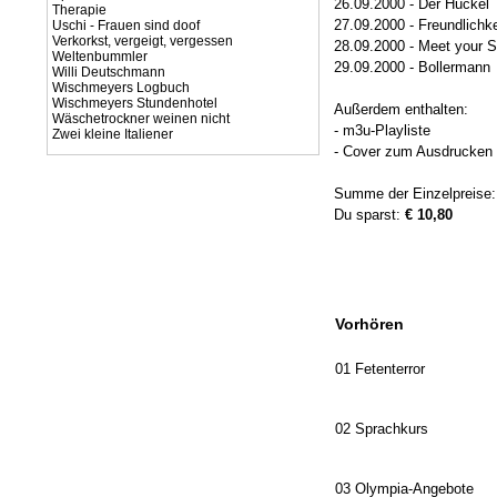
26.09.2000 - Der Huckel
Therapie
27.09.2000 - Freundlichke
Uschi - Frauen sind doof
Verkorkst, vergeigt, vergessen
28.09.2000 - Meet your S
Weltenbummler
29.09.2000 - Bollermann
Willi Deutschmann
Wischmeyers Logbuch
Wischmeyers Stundenhotel
Außerdem enthalten:
Wäschetrockner weinen nicht
- m3u-Playliste
Zwei kleine Italiener
- Cover zum Ausdrucken (
Summe der Einzelpreise
Du sparst:
€ 10,80
Vorhören
01 Fetenterror
02 Sprachkurs
03 Olympia-Angebote