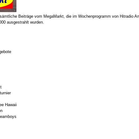
sämtliche Beiträge vom MegaMarkt, die im Wochenprogramm von Hitradio A
000 ausgestrahlt wurden.
gebote
t
urnier
ee Hawaii
on
Dreamboys