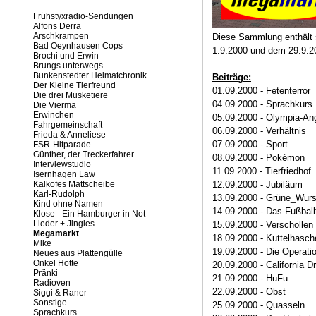
Frühstyxradio-Sendungen
Alfons Derra
Arschkrampen
Diese Sammlung enthält 
Bad Oeynhausen Cops
1.9.2000 und dem 29.9.2
Brochi und Erwin
Brungs unterwegs
Bunkenstedter Heimatchronik
Beiträge:
Der Kleine Tierfreund
01.09.2000 - Fetenterror
Die drei Musketiere
04.09.2000 - Sprachkurs
Die Vierma
Erwinchen
05.09.2000 - Olympia-An
Fahrgemeinschaft
06.09.2000 - Verhältnis
Frieda & Anneliese
07.09.2000 - Sport
FSR-Hitparade
Günther, der Treckerfahrer
08.09.2000 - Pokémon
Interviewstudio
11.09.2000 - Tierfriedhof
Isernhagen Law
Kalkofes Mattscheibe
12.09.2000 - Jubiläum
Karl-Rudolph
13.09.2000 - Grüne_Wurs
Kind ohne Namen
14.09.2000 - Das Fußballt
Klose - Ein Hamburger in Not
Lieder + Jingles
15.09.2000 - Verschollen
Megamarkt
18.09.2000 - Kuttelhasch
Mike
19.09.2000 - Die Operati
Neues aus Plattengülle
Onkel Hotte
20.09.2000 - California 
Pränki
21.09.2000 - HuFu
Radioven
22.09.2000 - Obst
Siggi & Raner
Sonstige
25.09.2000 - Quasseln
Sprachkurs