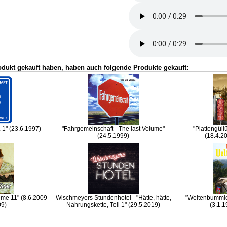
odukt gekauft haben, haben auch folgende Produkte gekauft:
 1" (23.6.1997)
"Fahrgemeinschaft - The last Volume"
"Plattengül
(24.5.1999)
(18.4.2
ume 11" (8.6.2009
Wischmeyers Stundenhotel - "Hätte, hätte,
"Weltenbummler
09)
Nahrungskette, Teil 1" (29.5.2019)
(3.1.1