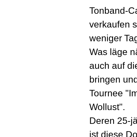
Tonband-Ca
verkaufen s
weniger Ta
Was läge nä
auch auf d
bringen und
Tournee "I
Wollust".
Deren 25-j
ist diese D