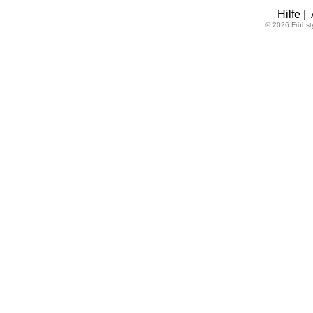
Hilfe
|
© 2026 Frühst