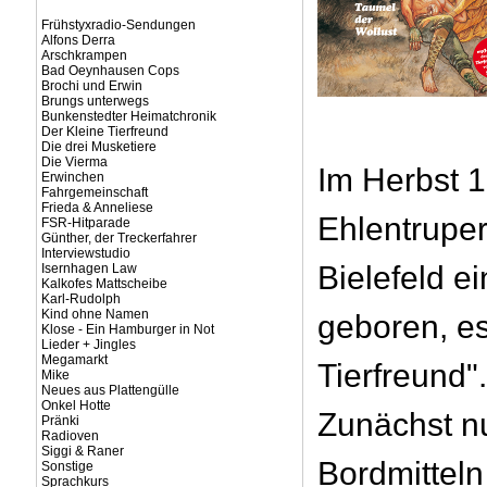
Frühstyxradio-Sendungen
Alfons Derra
Arschkrampen
Bad Oeynhausen Cops
Brochi und Erwin
Brungs unterwegs
Bunkenstedter Heimatchronik
Der Kleine Tierfreund
Die drei Musketiere
Die Vierma
Im Herbst 1
Erwinchen
Fahrgemeinschaft
Frieda & Anneliese
Ehlentruper
FSR-Hitparade
Günther, der Treckerfahrer
Interviewstudio
Bielefeld e
Isernhagen Law
Kalkofes Mattscheibe
Karl-Rudolph
Kind ohne Namen
geboren, es
Klose - Ein Hamburger in Not
Lieder + Jingles
Megamarkt
Tierfreund".
Mike
Neues aus Plattengülle
Onkel Hotte
Zunächst n
Pränki
Radioven
Siggi & Raner
Bordmitteln
Sonstige
Sprachkurs