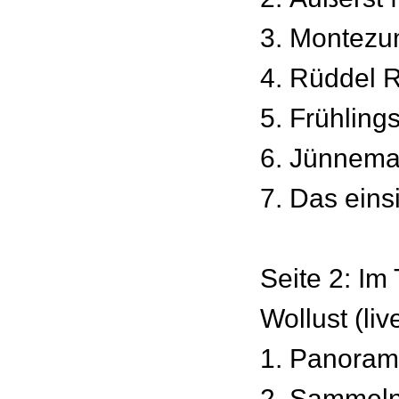
3. Montez
4. Rüddel 
5. Frühlin
6. Jünnem
7. Das eins
Seite 2: Im
Wollust (liv
1. Panoram
2. Sammeln