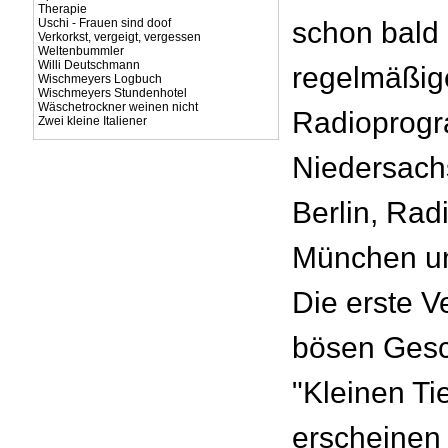
Therapie
Uschi - Frauen sind doof
schon bald 
Verkorkst, vergeigt, vergessen
Weltenbummler
Willi Deutschmann
regelmäßige
Wischmeyers Logbuch
Wischmeyers Stundenhotel
Wäschetrockner weinen nicht
Radioprogr
Zwei kleine Italiener
Niedersach
Berlin, Rad
München u
Die erste V
bösen Gesc
"Kleinen Ti
erscheinen