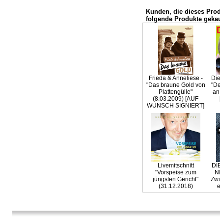
Kunden, die dieses Pro
folgende Produkte gekau
Frieda & Anneliese -
Die
"Das braune Gold von
"De
Plattengülle"
an
(8.03.2009) [AUF
WUNSCH SIGNIERT]
Livemitschnitt
DI
"Vorspeise zum
N
jüngsten Gericht"
Zwi
(31.12.2018)
e