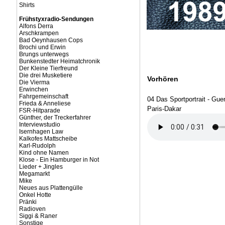
Shirts
Frühstyxradio-Sendungen
Alfons Derra
Arschkrampen
Bad Oeynhausen Cops
Brochi und Erwin
Brungs unterwegs
Bunkenstedter Heimatchronik
Der Kleine Tierfreund
Die drei Musketiere
Vorhören
Die Vierma
Erwinchen
Fahrgemeinschaft
04 Das Sportportrait - Gue
Frieda & Anneliese
Paris-Dakar
FSR-Hitparade
Günther, der Treckerfahrer
Interviewstudio
Isernhagen Law
Kalkofes Mattscheibe
Karl-Rudolph
Kind ohne Namen
Klose - Ein Hamburger in Not
Lieder + Jingles
Megamarkt
Mike
Neues aus Plattengülle
Onkel Hotte
Pränki
Radioven
Siggi & Raner
Sonstige