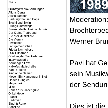
Shirts
Frühstyxradio-Sendungen
Alfons Derra
Arschkrampen
Moderation
Bad Oeynhausen Cops
Brochi und Erwin
Brungs unterwegs
Brochterbe
Bunkenstedter Heimatchronik
Der Kleine Tierfreund
Die drei Musketiere
Werner Bru
Die Vierma
Erwinchen
Fahrgemeinschaft
Frieda & Anneliese
FSR-Hitparade
Günther, der Treckerfahrer
Interviewstudio
Pavi hat Ge
Isernhagen Law
Kalkofes Mattscheibe
Karl-Rudolph
sein Musikw
Kind ohne Namen
Klose - Ein Hamburger in Not
Lieder + Jingles
der Sendung
Megamarkt
Mike
Neues aus Plattengülle
Onkel Hotte
Pränki
Radioven
Siggi & Raner
Dies ist die
Sonstige