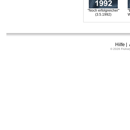
"Noch erfolgreicher"
"
(3.5.1992)
W
Hilfe
|
© 2026 Frühst