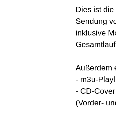
Dies ist di
Sendung v
inklusive M
Gesamtlaufz
Außerdem e
- m3u-Playl
- CD-Cover
(Vorder- un