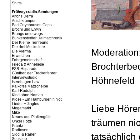
Shirts
Frühstyxradio-Sendungen
Alfons Derra
Arschkrampen
Bad Oeynhausen Cops
Brochi und Erwin
Brungs unterwegs
Bunkenstedter Heimatchronik
Der Kleine Tierfreund
Die drei Musketiere
Moderation
Die Vierma
Erwinchen
Fahrgemeinschaft
Brochterbe
Frieda & Anneliese
FSR-Hitparade
Günther, der Treckerfahrer
Interviewstudio
Höhnefeld
Isernhagen Law
Kalkofes Mattscheibe
Karl-Rudolph
Kind ohne Namen
Klose - Ein Hamburger in Not
Lieder + Jingles
Liebe Hörer
Megamarkt
Mike
Neues aus Plattengülle
träumen nich
Onkel Hotte
Pränki
Radioven
tatsächlich
Siggi & Raner
Sonstige