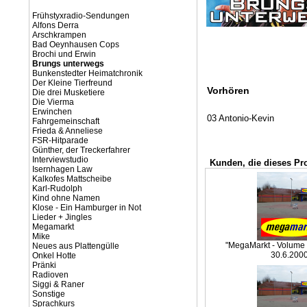
Frühstyxradio-Sendungen
Alfons Derra
Arschkrampen
Bad Oeynhausen Cops
Brochi und Erwin
Brungs unterwegs
Bunkenstedter Heimatchronik
Der Kleine Tierfreund
Vorhören
Die drei Musketiere
Die Vierma
Erwinchen
03 Antonio-Kevin
Fahrgemeinschaft
Frieda & Anneliese
FSR-Hitparade
Günther, der Treckerfahrer
Interviewstudio
Kunden, die dieses Pr
Isernhagen Law
Kalkofes Mattscheibe
Karl-Rudolph
Kind ohne Namen
Klose - Ein Hamburger in Not
Lieder + Jingles
Megamarkt
Mike
"MegaMarkt - Volume 4
Neues aus Plattengülle
30.6.200
Onkel Hotte
Pränki
Radioven
Siggi & Raner
Sonstige
Sprachkurs