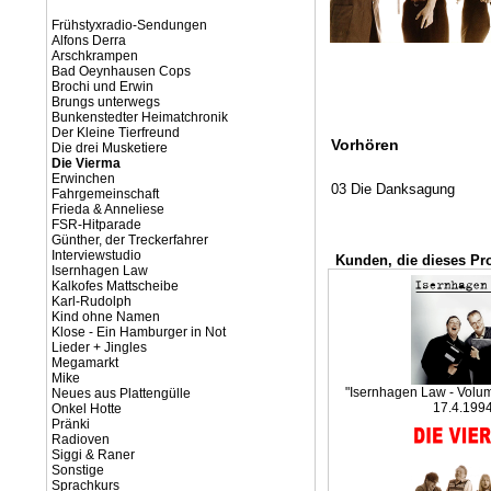
Frühstyxradio-Sendungen
Alfons Derra
Arschkrampen
Bad Oeynhausen Cops
Brochi und Erwin
Brungs unterwegs
Bunkenstedter Heimatchronik
Der Kleine Tierfreund
Vorhören
Die drei Musketiere
Die Vierma
Erwinchen
03 Die Danksagung
Fahrgemeinschaft
Frieda & Anneliese
FSR-Hitparade
Günther, der Treckerfahrer
Interviewstudio
Kunden, die dieses Pr
Isernhagen Law
Kalkofes Mattscheibe
Karl-Rudolph
Kind ohne Namen
Klose - Ein Hamburger in Not
Lieder + Jingles
Megamarkt
Mike
"Isernhagen Law - Volum
Neues aus Plattengülle
17.4.199
Onkel Hotte
Pränki
Radioven
Siggi & Raner
Sonstige
Sprachkurs