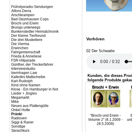
Frühstyxradio-Sendungen
Alfons Derra
Arschkrampen
Bad Oeynhausen Cops
Brochi und Erwin
Brungs unterwegs
Bunkenstedter Heimatchronik
Der Kleine Tierfreund
Vorhören
Die drei Musketiere
Die Vierma
Erwinchen
02 Der Schwatte
Fahrgemeinschaft
Frieda & Anneliese
FSR-Hitparade
Günther, der Treckerfahrer
Interviewstudio
Isernhagen Law
Kunden, die dieses Pro
Kalkofes Mattscheibe
folgende Produkte gekau
Karl-Rudolph
Kind ohne Namen
Klose - Ein Hamburger in Not
Lieder + Jingles
Megamarkt
Mike
Neues aus Plattengülle
Onkel Hotte
Pränki
"Brochi und Erwin -
Radioven
Volume 2" (8.1.2009 -
un
Siggi & Raner
28.5.2009)
Sonstige
Sprachkurs