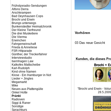
Frühstyxradio-Sendungen
Alfons Derra
Arschkrampen
Bad Oeynhausen Cops
Brochi und Erwin
Brungs unterwegs
Bunkenstedter Heimatchronik
Der Kleine Tierfreund
Vorhören
Die drei Musketiere
Die Vierma
Erwinchen
03 Das neue Gesicht
Fahrgemeinschaft
Frieda & Anneliese
FSR-Hitparade
Günther, der Treckerfahrer
Interviewstudio
Kunden, die dieses Pr
Isernhagen Law
Kalkofes Mattscheibe
Karl-Rudolph
Kind ohne Namen
Klose - Ein Hamburger in Not
Lieder + Jingles
Megamarkt
Mike
"Brochi und Erwin - Volu
Neues aus Plattengülle
28.5.200
Onkel Hotte
Pränki
Radioven
Siggi & Raner
Sonstige
Sprachkurs