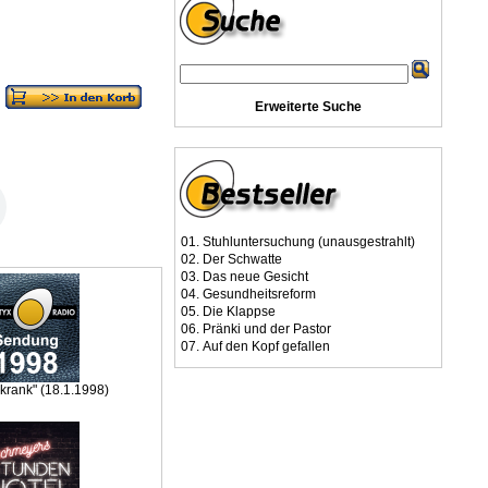
Erweiterte Suche
01.
Stuhluntersuchung (unausgestrahlt)
02.
Der Schwatte
03.
Das neue Gesicht
04.
Gesundheitsreform
05.
Die Klappse
06.
Pränki und der Pastor
07.
Auf den Kopf gefallen
 krank" (18.1.1998)