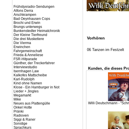
Frühstyxradio-Sendungen
Alfons Derra
Arschkrampen
Bad Oeynhausen Cops
Brochi und Erwin
Brungs unterwegs
Bunkenstedter Heimatchronik
Der Kleine Tierfreund
Vorhören
Die drei Musketiere
Die Vierma
Erwinchen
06 Tanzen im Festzelt
Fahrgemeinschaft
Frieda & Anneliese
FSR-Hitparade
Günther, der Treckerfahrer
Interviewstudio
Kunden, die dieses Pr
Isernhagen Law
Kalkofes Mattscheibe
Karl-Rudolph
Kind ohne Namen
Klose - Ein Hamburger in Not
Lieder + Jingles
Megamarkt
Mike
Willi Deutschmann - "Sch
Neues aus Plattengülle
Onkel Hotte
Pränki
Radioven
Siggi & Raner
Sonstige
Sprachkurs