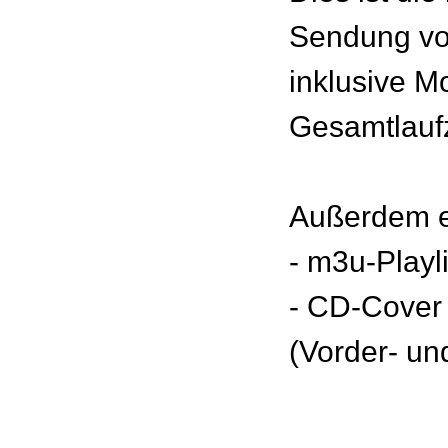
Sendung vo
inklusive M
Gesamtlaufz
Außerdem e
- m3u-Playl
- CD-Cover
(Vorder- un