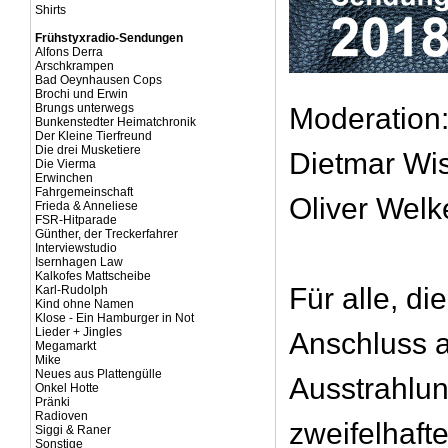
Shirts
Frühstyxradio-Sendungen
Alfons Derra
Arschkrampen
Bad Oeynhausen Cops
Brochi und Erwin
Brungs unterwegs
Moderation:
Bunkenstedter Heimatchronik
Der Kleine Tierfreund
Die drei Musketiere
Dietmar Wi
Die Vierma
Erwinchen
Fahrgemeinschaft
Oliver Welk
Frieda & Anneliese
FSR-Hitparade
Günther, der Treckerfahrer
Interviewstudio
Isernhagen Law
Kalkofes Mattscheibe
Für alle, di
Karl-Rudolph
Kind ohne Namen
Klose - Ein Hamburger in Not
Lieder + Jingles
Anschluss a
Megamarkt
Mike
Neues aus Plattengülle
Ausstrahlun
Onkel Hotte
Pränki
Radioven
zweifelhafte
Siggi & Raner
Sonstige