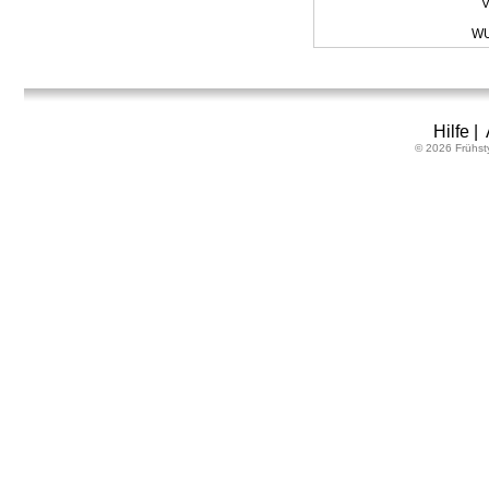
V
WU
Hilfe
|
© 2026 Frühst