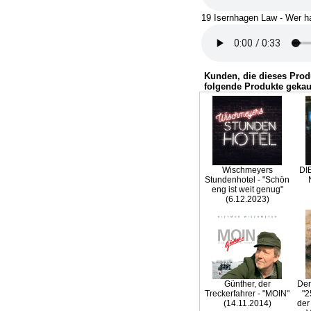
19 Isernhagen Law - Wer ha
Kunden, die dieses Prod
folgende Produkte gekau
Wischmeyers
DI
Stundenhotel - "Schön
eng ist weit genug"
(6.12.2023)
Günther, der
Der
Treckerfahrer - "MOIN"
"2
(14.11.2014)
der