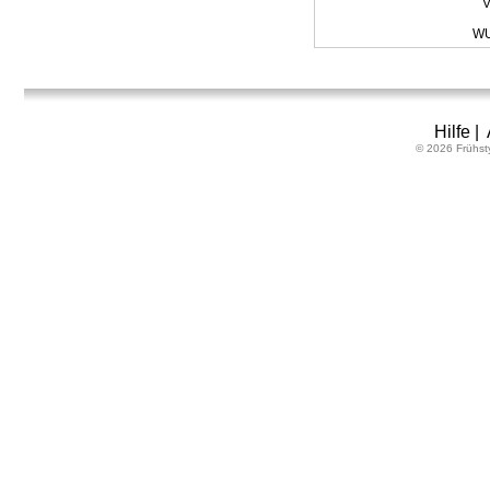
V
WU
Hilfe
|
© 2026 Frühst