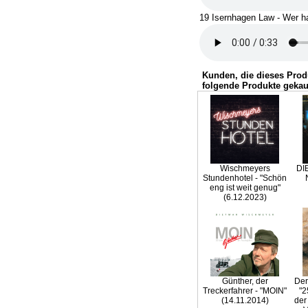
19 Isernhagen Law - Wer ha
Kunden, die dieses Prod
folgende Produkte gekau
Wischmeyers
DI
Stundenhotel - "Schön
eng ist weit genug"
(6.12.2023)
Günther, der
Der
Treckerfahrer - "MOIN"
"2
(14.11.2014)
der