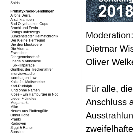
Shirts
Frühstyxradio-Sendungen
Alfons Derra
Arschkrampen
Bad Oeynhausen Cops
Brochi und Erwin
Brungs unterwegs
Moderation:
Bunkenstedter Heimatchronik
Der Kleine Tierfreund
Die drei Musketiere
Dietmar Wi
Die Vierma
Erwinchen
Fahrgemeinschaft
Oliver Welk
Frieda & Anneliese
FSR-Hitparade
Günther, der Treckerfahrer
Interviewstudio
Isernhagen Law
Kalkofes Mattscheibe
Für alle, di
Karl-Rudolph
Kind ohne Namen
Klose - Ein Hamburger in Not
Lieder + Jingles
Anschluss a
Megamarkt
Mike
Neues aus Plattengülle
Ausstrahlun
Onkel Hotte
Pränki
Radioven
zweifelhafte
Siggi & Raner
Sonstige