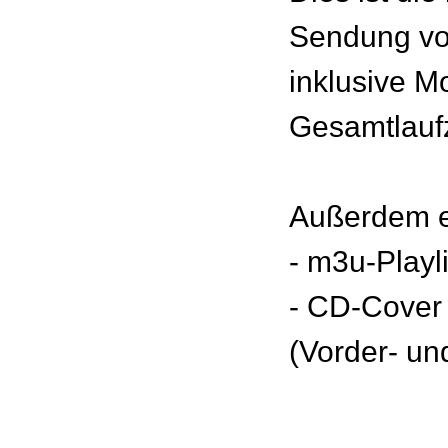
Sendung vo
inklusive M
Gesamtlaufz
Außerdem e
- m3u-Playl
- CD-Cover
(Vorder- un