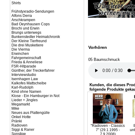
Shirts
Frühstyxradio-Sendungen
Alfons Derra
Arschkrampen
Bad Oeynhausen Cops
Brochi und Erwin
Brungs unterwegs
Bunkenstedter Heimatchronik
Der Kleine Tierfreund
Die drei Musketiere
Vorhören
Die Vierma
Erwinchen
Fahrgemeinschaft
05 Baumschmuck
Frieda & Anneliese
FSR-Hitparade
Günther, der Treckerfahrer
Interviewstudio
Isernhagen Law
Kalkofes Mattscheibe
Kunden, die dieses Pro
Karl-Rudolph
folgende Produkte gekau
Kind ohne Namen
Klose - Ein Hamburger in Not
Lieder + Jingles
Megamarkt
Mike
Neues aus Plattengülle
Onkel Hotte
Pränki
Radioven
"Radioven - Classics
Siggi & Raner
7" (29.1.1995 -
un
Sonstige
7.9.2008)