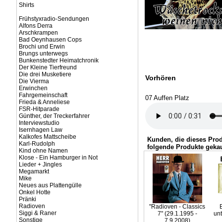
Shirts
Frühstyxradio-Sendungen
Alfons Derra
Arschkrampen
Bad Oeynhausen Cops
Brochi und Erwin
Brungs unterwegs
Bunkenstedter Heimatchronik
Der Kleine Tierfreund
Die drei Musketiere
Vorhören
Die Vierma
Erwinchen
Fahrgemeinschaft
07 Auffen Platz
Frieda & Anneliese
FSR-Hitparade
Günther, der Treckerfahrer
Interviewstudio
Isernhagen Law
Kalkofes Mattscheibe
Kunden, die dieses Pro
Karl-Rudolph
folgende Produkte gekau
Kind ohne Namen
Klose - Ein Hamburger in Not
Lieder + Jingles
Megamarkt
Mike
Neues aus Plattengülle
Onkel Hotte
Pränki
Radioven
"Radioven - Classics
Siggi & Raner
7" (29.1.1995 -
un
Sonstige
7.9.2008)