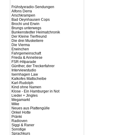
Frühstyxradio-Sendungen
Alfons Derra
Arschkrampen
Bad Oeynhausen Cops
Brochi und Erwin
Brungs unterwegs
Bunkenstedter Heimatchronik
Der Kleine Tierfreund
Die drei Musketiere
Die Vierma
Erwinchen
Fahrgemeinschaft
Frieda & Anneliese
FSR-Hitparade
Günther, der Treckerfahrer
Interviewstudio
Isernhagen Law
Kalkofes Mattscheibe
Karl-Rudolph
Kind ohne Namen
Klose - Ein Hamburger in Not
Lieder + Jingles
Megamarkt
Mike
Neues aus Plattengülle
Onkel Hotte
Pränki
Radioven
Siggi & Raner
Sonstige
Sprachkurs