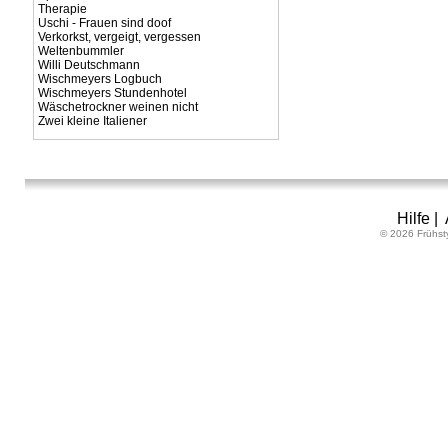
Therapie
Uschi - Frauen sind doof
Verkorkst, vergeigt, vergessen
Weltenbummler
Willi Deutschmann
Wischmeyers Logbuch
Wischmeyers Stundenhotel
Wäschetrockner weinen nicht
Zwei kleine Italiener
Hilfe
|
© 2026 Frühst