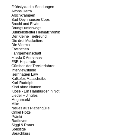
Frühstyxradio-Sendungen
Alfons Derra
Arschkrampen
Bad Oeynhausen Cops
Brochi und Erwin
Brungs unterwegs
Bunkenstedter Heimatchronik
Der Kleine Tierfreund
Die drei Musketiere
Die Vierma
Erwinchen
Fahrgemeinschaft
Frieda & Anneliese
FSR-Hitparade
Günther, der Treckerfahrer
Interviewstudio
Isernhagen Law
Kalkofes Mattscheibe
Karl-Rudolph
Kind ohne Namen
Klose - Ein Hamburger in Not
Lieder + Jingles
Megamarkt
Mike
Neues aus Plattengülle
Onkel Hotte
Pränki
Radioven
Siggi & Raner
Sonstige
Sprachkurs