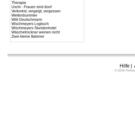
Therapie
Uschi - Frauen sind doof
Verkorkst, vergeigt, vergessen
Weltenbummler
Willi Deutschmann
Wischmeyers Logbuch
Wischmeyers Stundenhotel
Wäschetrockner weinen nicht
Zwei kleine Italiener
Hilfe
|
© 2026 Frühst