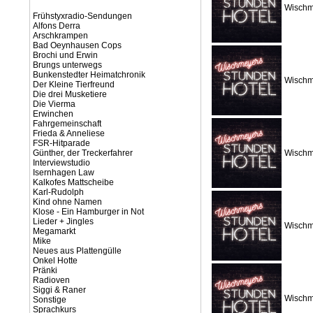
Wischm
Frühstyxradio-Sendungen
Alfons Derra
Arschkrampen
Bad Oeynhausen Cops
Brochi und Erwin
Brungs unterwegs
Bunkenstedter Heimatchronik
Wischm
Der Kleine Tierfreund
Die drei Musketiere
Die Vierma
Erwinchen
Fahrgemeinschaft
Frieda & Anneliese
FSR-Hitparade
Günther, der Treckerfahrer
Wischm
Interviewstudio
Isernhagen Law
Kalkofes Mattscheibe
Karl-Rudolph
Kind ohne Namen
Klose - Ein Hamburger in Not
Lieder + Jingles
Wischm
Megamarkt
Mike
Neues aus Plattengülle
Onkel Hotte
Pränki
Radioven
Siggi & Raner
Wischm
Sonstige
Sprachkurs