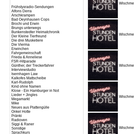
Wischmey
Frühstyxradio-Sendungen
Alfons Derra
Arschkrampen
Bad Oeynhausen Cops
Brochi und Erwin
Brungs unterwegs
Bunkenstedter Heimatchronik
Wischmey
Der Kleine Tierfreund
Die drei Musketiere
Die Vierma
Erwinchen
Fahrgemeinschaft
Frieda & Anneliese
FSR-Hitparade
Günther, der Treckerfahrer
Wischmey
Interviewstudio
Isernhagen Law
Kalkofes Mattscheibe
Karl-Rudolph
Kind ohne Namen
Klose - Ein Hamburger in Not
Lieder + Jingles
Wischmey
Megamarkt
Mike
Neues aus Plattengülle
Onkel Hotte
Pränki
Radioven
Siggi & Raner
Wischmey
Sonstige
Sprachkurs