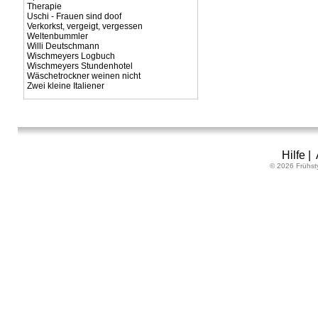
Therapie
Uschi - Frauen sind doof
Verkorkst, vergeigt, vergessen
Weltenbummler
Willi Deutschmann
Wischmeyers Logbuch
Wischmeyers Stundenhotel
Wäschetrockner weinen nicht
Zwei kleine Italiener
Hilfe
|
© 2026 Frühst