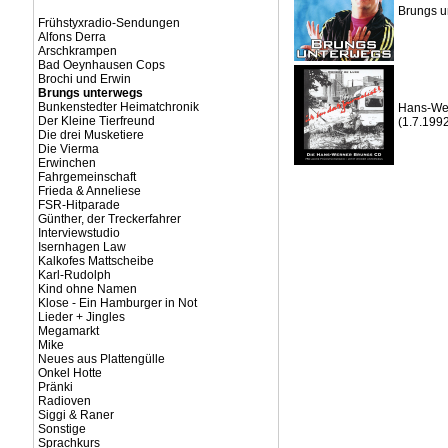
Brungs u
Frühstyxradio-Sendungen
Alfons Derra
Arschkrampen
Bad Oeynhausen Cops
Brochi und Erwin
Brungs unterwegs
Bunkenstedter Heimatchronik
Hans-Wern
Der Kleine Tierfreund
(1.7.1992
Die drei Musketiere
Die Vierma
Erwinchen
Fahrgemeinschaft
Frieda & Anneliese
FSR-Hitparade
Günther, der Treckerfahrer
Interviewstudio
Isernhagen Law
Kalkofes Mattscheibe
Karl-Rudolph
Kind ohne Namen
Klose - Ein Hamburger in Not
Lieder + Jingles
Megamarkt
Mike
Neues aus Plattengülle
Onkel Hotte
Pränki
Radioven
Siggi & Raner
Sonstige
Sprachkurs