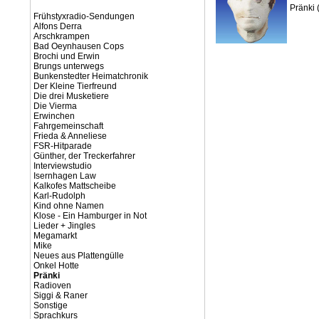
Pränki 
Frühstyxradio-Sendungen
Alfons Derra
Arschkrampen
Bad Oeynhausen Cops
Brochi und Erwin
Brungs unterwegs
Bunkenstedter Heimatchronik
Der Kleine Tierfreund
Die drei Musketiere
Die Vierma
Erwinchen
Fahrgemeinschaft
Frieda & Anneliese
FSR-Hitparade
Günther, der Treckerfahrer
Interviewstudio
Isernhagen Law
Kalkofes Mattscheibe
Karl-Rudolph
Kind ohne Namen
Klose - Ein Hamburger in Not
Lieder + Jingles
Megamarkt
Mike
Neues aus Plattengülle
Onkel Hotte
Pränki
Radioven
Siggi & Raner
Sonstige
Sprachkurs