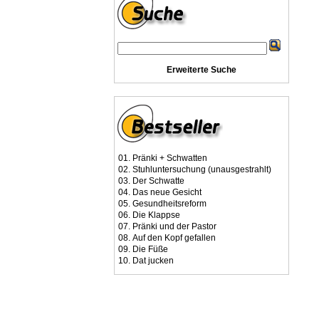
Erweiterte Suche
01.
Pränki + Schwatten
02.
Stuhluntersuchung (unausgestrahlt)
03.
Der Schwatte
04.
Das neue Gesicht
05.
Gesundheitsreform
06.
Die Klappse
07.
Pränki und der Pastor
08.
Auf den Kopf gefallen
09.
Die Füße
10.
Dat jucken